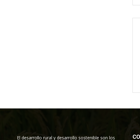
CO
El desarrollo rural y desarrollo sostenible son los