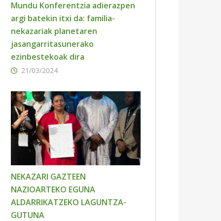
Mundu Konferentzia adierazpen
argi batekin itxi da: familia-
nekazariak planetaren
jasangarritasunerako
ezinbestekoak dira
21/03/2024
NEKAZARI GAZTEEN
NAZIOARTEKO EGUNA
ALDARRIKATZEKO LAGUNTZA-
GUTUNA