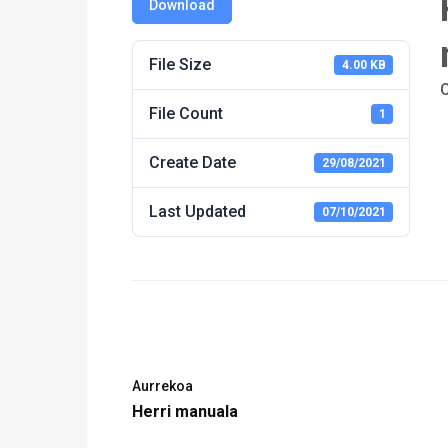
Download
File Size
4.00 KB
File Count
1
Create Date
29/08/2021
Last Updated
07/10/2021
Aurrekoa
Herri manuala