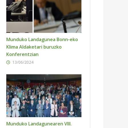
Munduko Landagunea Bonn-eko
Klima Aldaketari buruzko
Konferentzian
13/06/2024
Munduko Landagunearen VIII.