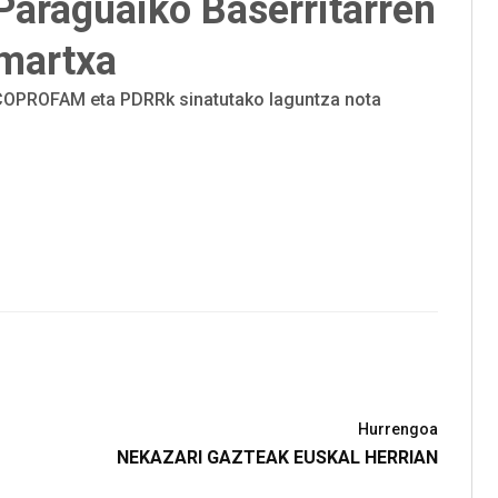
Paraguaiko Baserritarren
martxa
COPROFAM eta PDRRk sinatutako laguntza nota
Hurrengoa
NEKAZARI GAZTEAK EUSKAL HERRIAN