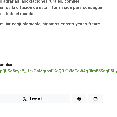
 agrarias, asociaciones rurales, comités
emos la difusión de esta información para conseguir
 en todo el mundo.
miliar conjuntamente, sigamos construyendo futuro!
amiliar
:
1FAIpQLSd5cya8_HevCaMqrpsEKeQOrTYM0eWAgOIm85SagE5U
Tweet